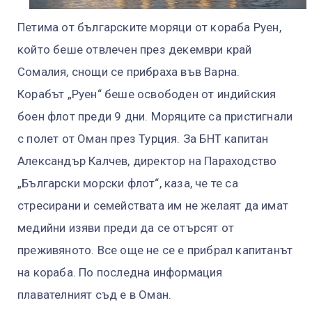
Петима от българските моряци от кораба Руен,
който беше отвлечен през декември край
Сомалия, снощи се прибраха във Варна.
Корабът „Руен“ беше освободен от индийския
боен флот преди 9 дни. Моряците са пристигнали
с полет от Оман през Турция. За БНТ капитан
Александър Калчев, директор на Параходство
„Български морски флот“, каза, че те са
стресирани и семействата им не желаят да имат
медийни изяви преди да се отърсят от
преживяното. Все още не се е прибрал капитанът
на кораба. По последна информация
плавателният съд е в Оман.