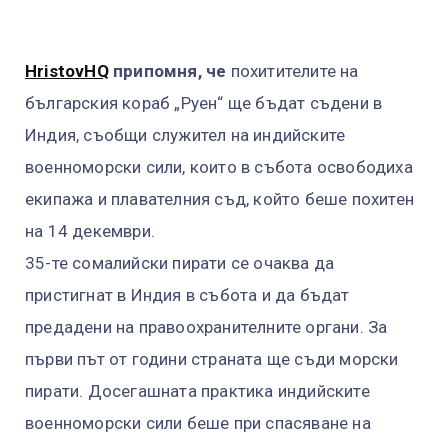
HristovHQ
припомня, че
похитителите на
българския кораб „Руен“ ще бъдат съдени в
Индия, съобщи служител на индийските
военноморски сили, които в събота освободиха
екипажа и плавателния съд, който беше похитен
на 14 декември.
35-те сомалийски пирати се очаква да
пристигнат в Индия в събота и да бъдат
предадени на правоохранителните органи. За
първи път от години страната ще съди морски
пирати. Досегашната практика индийските
военноморски сили беше при спасяване на