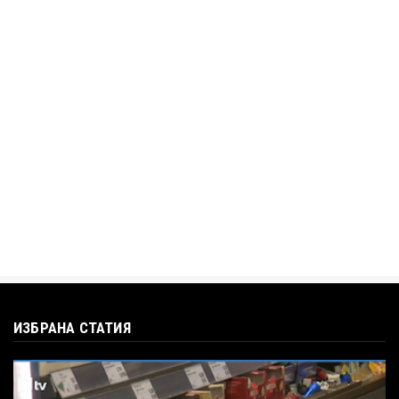
„Дигитално робство“: Ален Симеонов за
употребата на социални...
Jul 12, 2026
BTV
Кристияна Стефанова разтърси bTV с
въпроса: Колко чаши са ну...
Jul 12, 2026
ИЗБРАНА СТАТИЯ