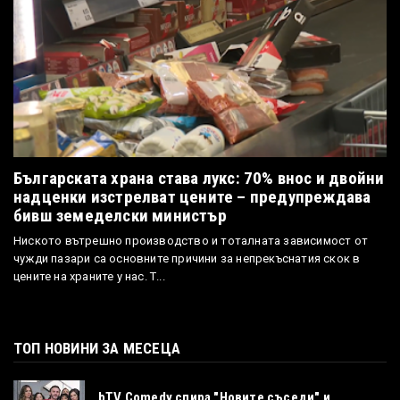
Българската храна става лукс: 70% внос и двойни
надценки изстрелват цените – предупреждава
бивш земеделски министър
Ниското вътрешно производство и тоталната зависимост от
чужди пазари са основните причини за непрекъснатия скок в
цените на храните у нас. Т...
ТОП НОВИНИ ЗА МЕСЕЦА
bTV Comedy спира "Новите съседи" и