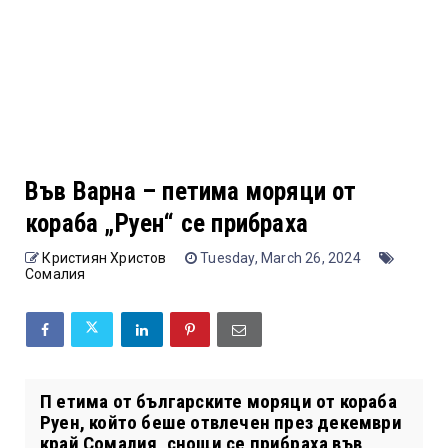
Във Варна – петима моряци от
кораба „Руен“ се прибраха
Кристиян Христов
Tuesday, March 26, 2024
Сомалия
П етима от българските моряци от кораба
Руен, който беше отвлечен през декември
край Сомалия, снощи се прибраха във