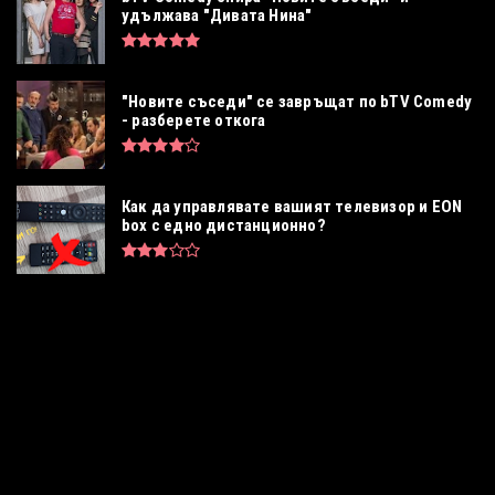
удължава "Дивата Нина"
"Новите съседи" се завръщат по bTV Comedy
- разберете откога
Как да управлявате вашият телевизор и EON
box с едно дистанционно?