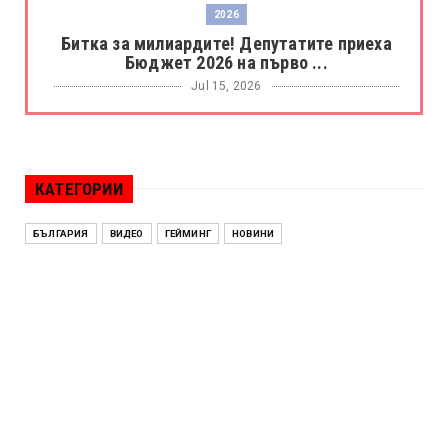
2026
Битка за милиардите! Депутатите приеха
Бюджет 2026 на първо ...
Jul 15, 2026
БОРАЦ
Левски разби Борац с 4:0 и продължава в
Шампионската лига
КАТЕГОРИИ
Jul 15, 2026
ИСПАНИЯ
БЪЛГАРИЯ
ВИДЕО
ГЕЙМИНГ
НОВИНИ
Без милост! Испания пречупи Франция и е
на финал на Мондиал ...
Jul 15, 2026
БЕНЯМИН НЕТАНЯХУ
Краят на ерата Нетаняху? Израел влиза в
най-напрегнатата пол...
Jul 13, 2026
АЛЕН СИМЕОНОВ