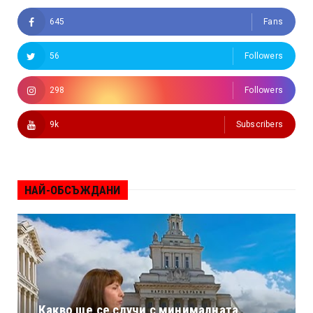
645
Fans
56
Followers
298
Followers
9k
Subscribers
НАЙ-ОБСЪЖДАНИ
Какво ще се случи с минималната