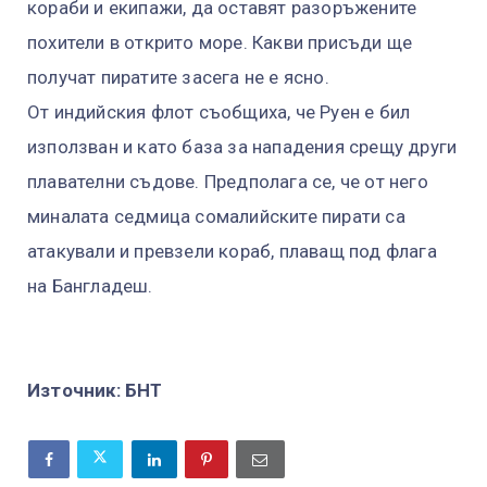
кораби и екипажи, да оставят разоръжените
похители в открито море. Какви присъди ще
получат пиратите засега не е ясно.
От индийския флот съобщиха, че Руен е бил
използван и като база за нападения срещу други
плавателни съдове. Предполага се, че от него
миналата седмица сомалийските пирати са
атакували и превзели кораб, плаващ под флага
на Бангладеш.
Източник: БНТ