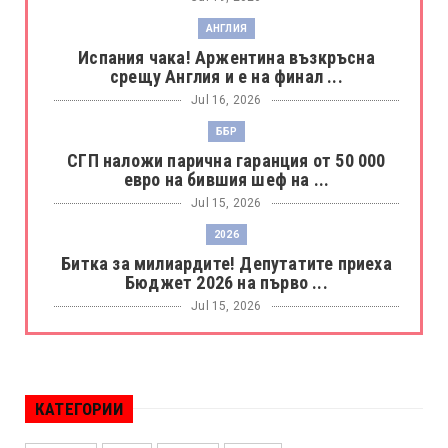
АНГЛИЯ
Испания чака! Аржентина възкръсна
срещу Англия и е на финал ...
Jul 16, 2026
ББР
СГП наложи парична гаранция от 50 000
евро на бившия шеф на ...
Jul 15, 2026
2026
Битка за милиардите! Депутатите приеха
Бюджет 2026 на първо ...
Jul 15, 2026
БОРАЦ
Левски разби Борац с 4:0 и продължава в
Шампионската лига
КАТЕГОРИИ
Jul 15, 2026
ИСПАНИЯ