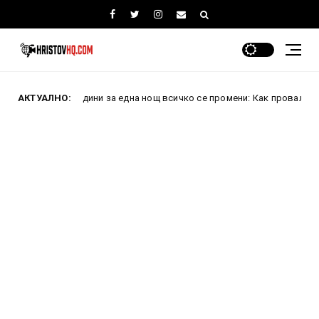
и 10 години за една нощ всичко се промени: Как проваленият превра
АКТУАЛНО: