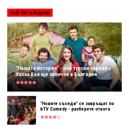
НАЙ-ОБСЪЖДАНИ
"Нашата история" - нов турски сериал с
Хазал Кая ще започне в България
"Новите съседи" се завръщат по
bTV Comedy - разберете откога