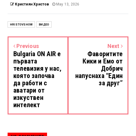
Кристиян Христов
May 13, 2026
HRISTOVSHOW
ВИДЕО
Previous
Next
Bulgaria ON AIR е
Фаворитите
първата
Кики и Емо от
телевизия у нас,
Добрич
която започва
напуснаха “Един
да работи с
за друг”
аватари от
изкуствен
интелект