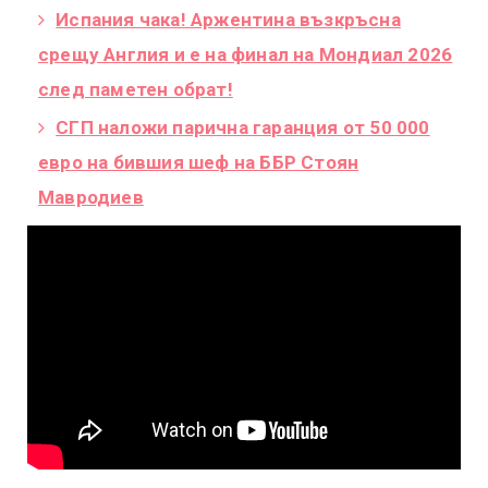
Испания чака! Аржентина възкръсна
срещу Англия и е на финал на Мондиал 2026
след паметен обрат!
СГП наложи парична гаранция от 50 000
евро на бившия шеф на ББР Стоян
Мавродиев