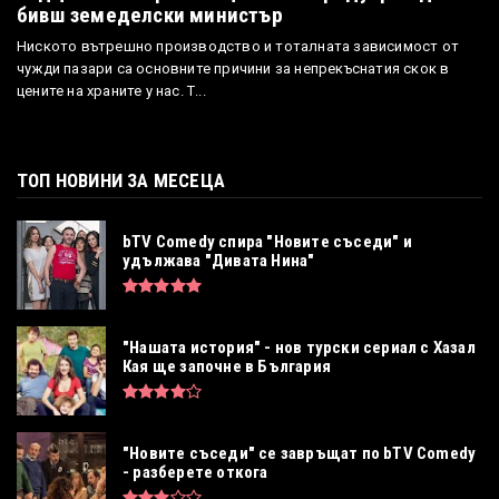
бивш земеделски министър
Ниското вътрешно производство и тоталната зависимост от
чужди пазари са основните причини за непрекъснатия скок в
цените на храните у нас. Т...
ТОП НОВИНИ ЗА МЕСЕЦА
bTV Comedy спира "Новите съседи" и
удължава "Дивата Нина"
"Нашата история" - нов турски сериал с Хазал
Кая ще започне в България
"Новите съседи" се завръщат по bTV Comedy
- разберете откога