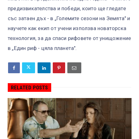
предизвикателства и победи, които ще гледате
със затаен дъх - в „Големите сезони на Земята" и
научете как екип от учени използва новаторска
технология, за да спаси рифовете от унищожение
в „Един риф - цяла планета".
RELATED POSTS