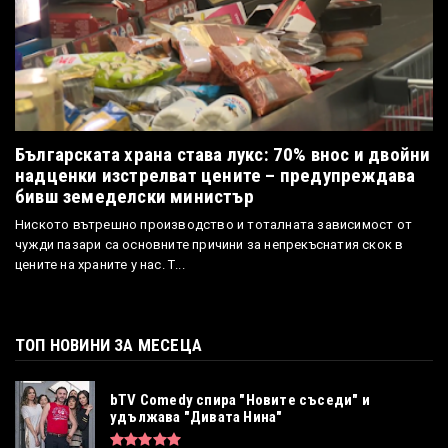
Българската храна става лукс: 70% внос и двойни
надценки изстрелват цените – предупреждава
бивш земеделски министър
Ниското вътрешно производство и тоталната зависимост от
чужди пазари са основните причини за непрекъснатия скок в
цените на храните у нас. Т...
ТОП НОВИНИ ЗА МЕСЕЦА
bTV Comedy спира "Новите съседи" и
удължава "Дивата Нина"