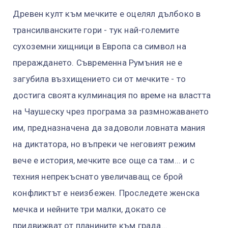
Древен култ към мечките е оцелял дълбоко в
трансилванските гори - тук най-големите
сухоземни хищници в Европа са символ на
прераждането. Съвременна Румъния не е
загубила възхищението си от мечките - то
достига своята кулминация по време на властта
на Чаушеску чрез програма за размножаването
им, предназначена да задоволи ловната мания
на диктатора, но въпреки че неговият режим
вече е история, мечките все още са там... и с
техния непрекъснато увеличаващ се брой
конфликтът е неизбежен. Проследете женска
мечка и нейните три малки, докато се
придвижват от планините към града...