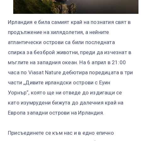
Ирландия е била самият край на познатия свят в
продължение на хилядолетия, а нейните
атлантически острови са били последната
спирка за безброй животни, преди да изчезнат в
мъглите на западния океан. На 6 април в 21:00
часа по Viasat Nature дебютира поредицата в три
части „Дивите ирландски острови с Еуин
Уорнър“, която ще ни отведе до издигащи се
като изумрудени бижута до далечния край на
Европа западни острови на Ирландия.
Присъединете се към нас и в едно епично