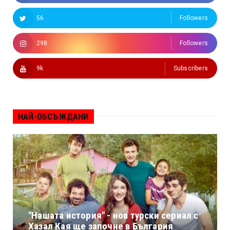
56
Followers
298
Followers
9k
Subscribers
НАЙ-ОБСЪЖДАНИ
"Нашата история" - нов турски сериал с
Хазал Кая ще започне в България