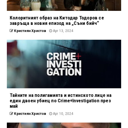
Колоритният образ на Китодар Тодоров се
завръща в новия епизод на „Съни бийч“
Кристиян Христов
Apr 13, 2024
Тайните на полигамията и истинското лице на
един двоен убиец по Crime+Investigation през
май
Кристиян Христов
Apr 10, 2024