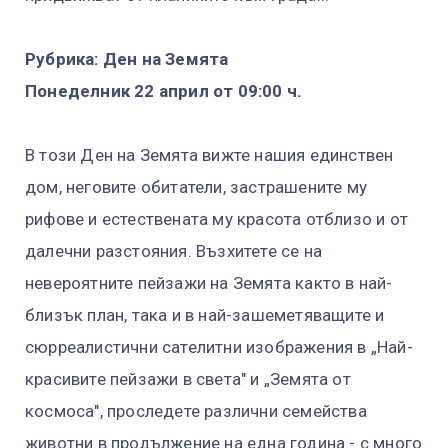
Рубрика: Ден на Земята
Понеделник 22 април от 09:00 ч.
В този Ден на Земята вижте нашия единствен
дом, неговите обитатели, застрашените му
рифове и естествената му красота отблизо и от
далечни разстояния. Възхитете се на
невероятните пейзажи на Земята както в най-
близък план, така и в най-зашеметяващите и
сюрреалистични сателитни изображения в „Най-
красивите пейзажи в света" и „Земята от
космоса", проследете различни семейства
животни в продължение на една година - с много