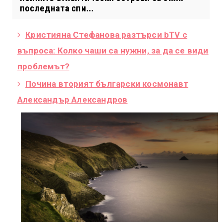
последната спи...
Кристияна Стефанова разтърси bTV с
въпроса: Колко чаши са нужни, за да се види
проблемът?
Почина вторият български космонавт
Александър Александров