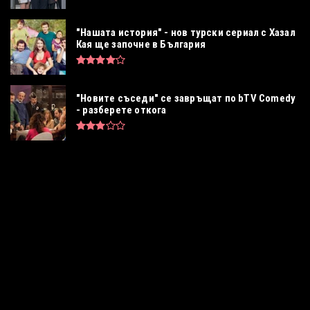
"Нашата история" - нов турски сериал с Хазал
Кая ще започне в България
"Новите съседи" се завръщат по bTV Comedy
- разберете откога