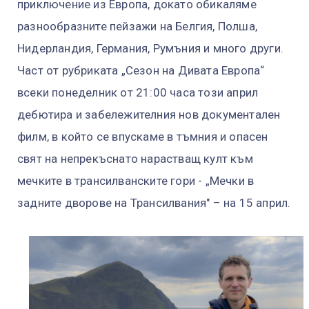
приключение из Европа, докато обикаляме
разнообразните пейзажи на Белгия, Полша,
Нидерландия, Германия, Румъния и много други.
Част от рубриката „Сезон на Дивата Европа“
всеки понеделник от 21:00 часа този април
дебютира и забележителния нов документален
филм, в който се впускаме в тъмния и опасен
свят на непрекъснато нарастващ култ към
мечките в трансилванските гори - „Мечки в
задните дворове на Трансилвания" – на 15 април.