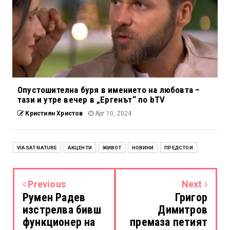
Опустошителна буря в имението на любовта –
тази и утре вечер в „Ергенът“ по bTV
Кристиян Христов
Apr 10, 2024
VIASAT NATURE
АКЦЕНТИ
ЖИВОТ
НОВИНИ
ПРЕДСТОИ
Previous
Next
Румен Радев
Григор
изстрелва бивш
Димитров
функционер на
премаза петият