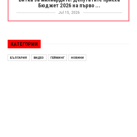
Бюджет 2026 на първо ...
Jul 15, 2026
БОРАЦ
Левски разби Борац с 4:0 и продължава в
Шампионската лига
КАТЕГОРИИ
Jul 15, 2026
ИСПАНИЯ
БЪЛГАРИЯ
ВИДЕО
ГЕЙМИНГ
НОВИНИ
Без милост! Испания пречупи Франция и е
на финал на Мондиал ...
Jul 15, 2026
БЕНЯМИН НЕТАНЯХУ
Краят на ерата Нетаняху? Израел влиза в
най-напрегнатата пол...
Jul 13, 2026
АЛЕН СИМЕОНОВ
„Дигитално робство“: Ален Симеонов за
употребата на социални...