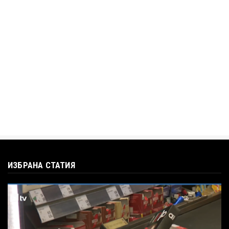
Jul 12, 2026
BTV
Кристияна Стефанова разтърси bTV с
въпроса: Колко чаши са ну...
Jul 12, 2026
ИЗБРАНА СТАТИЯ