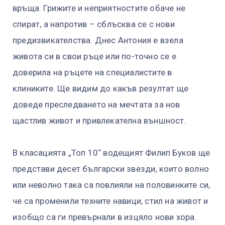
връща. Грижите и неприятностите обаче не
спират, а напротив – сблъсква се с нови
предизвикателства. Днес Антония е взела
живота си в свои ръце или по-точно се е
доверила на ръцете на специалистите в
клиниките. Ще видим до какъв резултат ще
доведе преследването на мечтата за нов
щастлив живот и привлекателна външност.
В класацията „Топ 10“ водещият Филип Буков ще
представи десет български звезди, които волно
или неволно така са повлияли на половинките си,
че са променили техните навици, стил на живот и
изобщо са ги превърнали в изцяло нови хора.