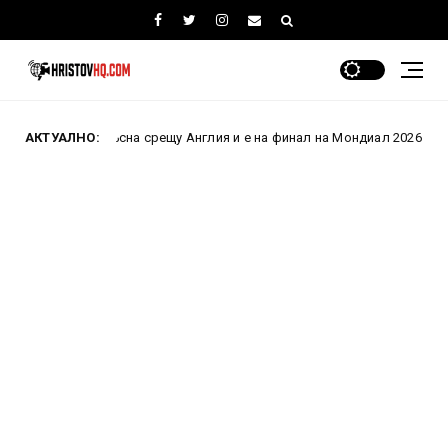
зкръсна срещу Англия и е на финал на Мондиал 2026 след паметен обр
АКТУАЛНО: