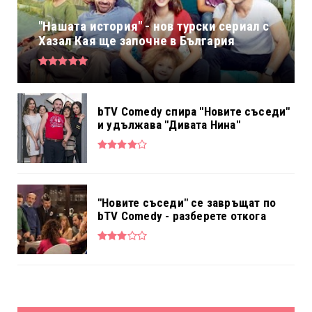
"Нашата история" - нов турски сериал с
Хазал Кая ще започне в България
bTV Comedy спира "Новите съседи"
и удължава "Дивата Нина"
"Новите съседи" се завръщат по
bTV Comedy - разберете откога