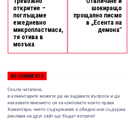
Тревожно
Отвличане и
откритие –
шокиращо
поглъщаме
прощално писмо
ежедневно
в „Есента на
микропластмаса,
демона“
тя отива в
мозъка
NO COMMENTS
Скъпи читатели,
в коментарите можете да ни задавате въпроси и да
изказвате мнението си за клиповете които правя.
Коментари, чието съдържание е обидно или съдържа
реклама на друг сайт ще бъдат изтрити!