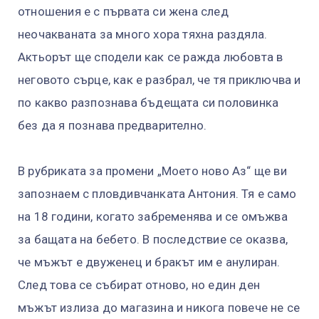
отношения е с първата си жена след
неочакваната за много хора тяхна раздяла.
Актьорът ще сподели как се ражда любовта в
неговото сърце, как е разбрал, че тя приключва и
по какво разпознава бъдещата си половинка
без да я познава предварително.
В рубриката за промени „Моето ново Аз“ ще ви
запознаем с пловдивчанката Антония. Тя е само
на 18 години, когато забременява и се омъжва
за бащата на бебето. В последствие се оказва,
че мъжът е двуженец и бракът им е анулиран.
След това се събират отново, но един ден
мъжът излиза до магазина и никога повече не се