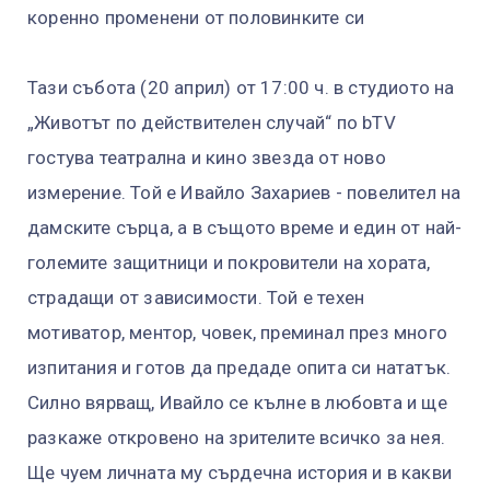
коренно променени от половинките си
Тази събота (20 април) от 17:00 ч. в студиото на
„Животът по действителен случай“ по bTV
гостува театрална и кино звезда от ново
измерение. Той е Ивайло Захариев - повелител на
дамските сърца, а в същото време и един от най-
големите защитници и покровители на хората,
страдащи от зависимости. Той е техен
мотиватор, ментор, човек, преминал през много
изпитания и готов да предаде опита си нататък.
Силно вярващ, Ивайло се кълне в любовта и ще
разкаже откровено на зрителите всичко за нея.
Ще чуем личната му сърдечна история и в какви