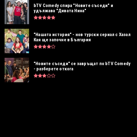
bTV Comedy спира "Новите съседи" и
удължава "Дивата Нина"
"Нашата история" - нов турски сериал с Хазал
Кая ще започне в България
"Новите съседи" се завръщат по bTV Comedy
- разберете откога