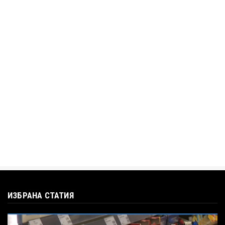
„Дигитално робство“: Ален Симеонов за
употребата на социални...
Jul 12, 2026
BTV
Кристияна Стефанова разтърси bTV с
въпроса: Колко чаши са ну...
Jul 12, 2026
ИЗБРАНА СТАТИЯ