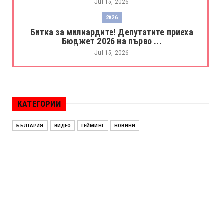
Jul 15, 2026
2026
Битка за милиардите! Депутатите приеха
Бюджет 2026 на първо ...
Jul 15, 2026
БОРАЦ
Левски разби Борац с 4:0 и продължава в
Шампионската лига
КАТЕГОРИИ
Jul 15, 2026
ИСПАНИЯ
БЪЛГАРИЯ
ВИДЕО
ГЕЙМИНГ
НОВИНИ
Без милост! Испания пречупи Франция и е
на финал на Мондиал ...
Jul 15, 2026
БЕНЯМИН НЕТАНЯХУ
Краят на ерата Нетаняху? Израел влиза в
най-напрегнатата пол...
Jul 13, 2026
АЛЕН СИМЕОНОВ