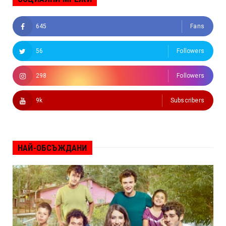
645
Fans
56
Followers
298
Followers
9k
Subscribers
НАЙ-ОБСЪЖДАНИ