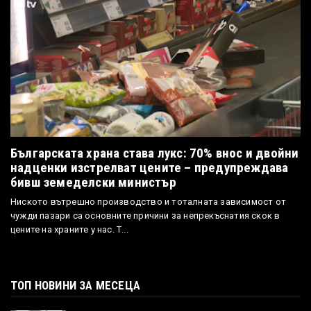
Българската храна става лукс: 70% внос и двойни
надценки изстрелват цените – предупреждава
бивш земеделски министър
Ниското вътрешно производство и тоталната зависимост от
чужди пазари са основните причини за непрекъснатия скок в
цените на храните у нас. Т...
ТОП НОВИНИ ЗА МЕСЕЦА