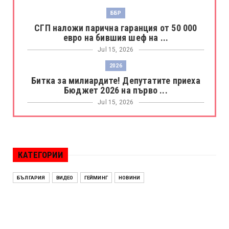
ББР
СГП наложи парична гаранция от 50 000
евро на бившия шеф на ...
Jul 15, 2026
2026
Битка за милиардите! Депутатите приеха
Бюджет 2026 на първо ...
Jul 15, 2026
БОРАЦ
Левски разби Борац с 4:0 и продължава в
Шампионската лига
КАТЕГОРИИ
Jul 15, 2026
ИСПАНИЯ
БЪЛГАРИЯ
ВИДЕО
ГЕЙМИНГ
НОВИНИ
Без милост! Испания пречупи Франция и е
на финал на Мондиал ...
Jul 15, 2026
БЕНЯМИН НЕТАНЯХУ