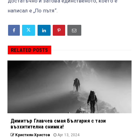
достатъчно и затова единственото, което е
написал е „По пътя“.
RELATED POSTS
Димитър Главчев смая България с тази
възхитителна снимка!
Кристиян Христов
Apr 13, 2024