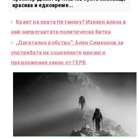
красива и едновреме...
Краят на ерата Нетаняху? Израел влиза в
най-напрегнатата политическа битка
„Дигитално робство“: Ален Симеонов за
употребата на социалните мрежи и
предложения закон от ГЕРБ