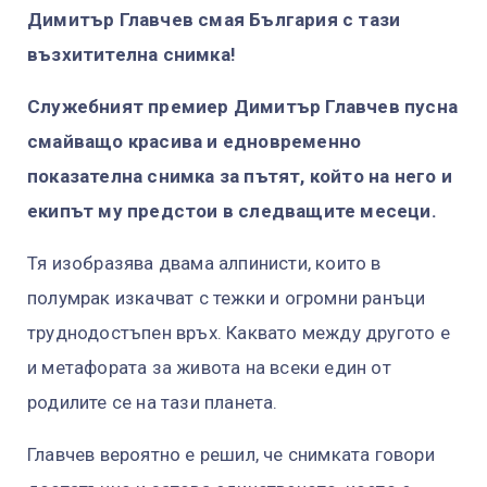
Димитър Главчев смая България с тази
възхитителна снимка!
Служебният премиер Димитър Главчев пусна
смайващо красива и едновременно
показателна снимка за пътят, който на него и
екипът му предстои в следващите месеци.
Тя изобразява двама алпинисти, които в
полумрак изкачват с тежки и огромни ранъци
труднодостъпен връх. Каквато между другото е
и метафората за живота на всеки един от
родилите се на тази планета.
Главчев вероятно е решил, че снимката говори