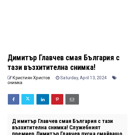
Димитър Главчев смая България с
тази възхитителна снимка!
Кристиян Христов
Saturday, April 13, 2024
снимка
Д имитър Главчев смая България с тази
възхитителна снимка! Служебният
премиер Димитър Главчев пусна смайващо