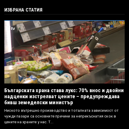
ИЗБРАНА СТАТИЯ
Българската храна става лукс: 70% внос и двойни
надценки изстрелват цените – предупреждава
бивш земеделски министър
Ниското вътрешно производство и тоталната зависимост от
чужди пазари са основните причини за непрекъснатия скок в
цените на храните у нас. Т...