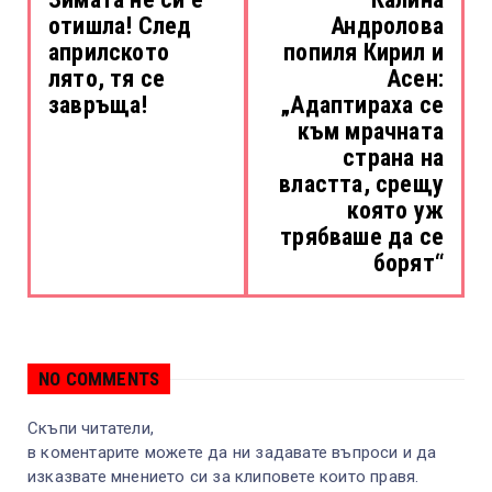
отишла! След
Андролова
априлското
попиля Кирил и
лято, тя се
Асен:
завръща!
„Адаптираха се
към мрачната
страна на
властта, срещу
която уж
трябваше да се
борят“
NO COMMENTS
Скъпи читатели,
в коментарите можете да ни задавате въпроси и да
изказвате мнението си за клиповете които правя.