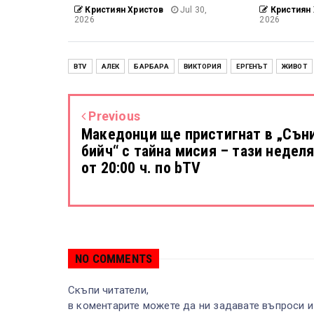
Кристиян Христов
Jul 30,
Кристиян 
2026
2026
BTV
АЛЕК
БАРБАРА
ВИКТОРИЯ
ЕРГЕНЪТ
ЖИВОТ
Previous
Македонци ще пристигнат в „Сън
бийч“ с тайна мисия – тази недел
от 20:00 ч. по bTV
NO COMMENTS
Скъпи читатели,
в коментарите можете да ни задавате въпроси и