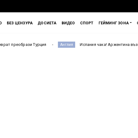
О
БЕЗ ЦЕНЗУРА
ДОСИЕТА
ВИДЕО
СПОРТ
ГЕЙМИНГ ЗОНА
 Турция
Испания чака! Аржентина възкръсна срещу Анг
Англия