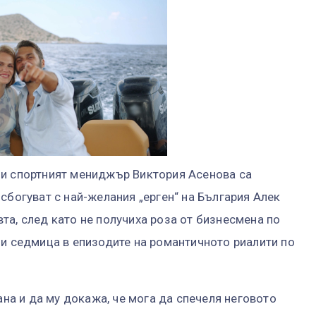
 и спортният мениджър Виктория Асенова са
сбогуват с най-желания „ерген“ на България Алек
та, след като не получиха роза от бизнесмена по
зи седмица в епизодите на романтичното риалити по
ана и да му докажа, че мога да спечеля неговото