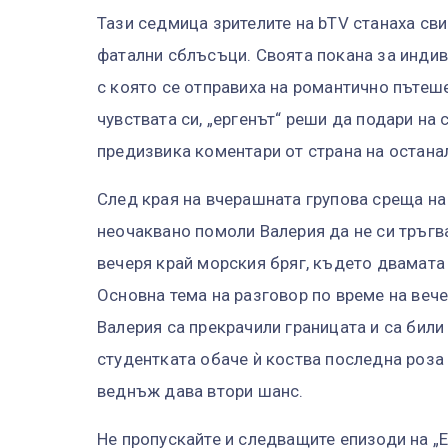
Тази седмица зрителите на bTV станаха св
фатални сблъсъци. Своята покана за инди
с която се отправиха на романтично пътеш
чувствата си, „ергенът“ реши да подари н
предизвика коментари от страна на остана
След края на вчерашната групова среща на
неочаквано помоли Валерия да не си тръгва
вечеря край морския бряг, където двамата
Основна тема на разговор по време на вече
Валерия са прекрачили границата и са бил
студентката обаче ѝ коства последна роза
веднъж дава втори шанс.
Не пропускайте и следващите епизоди на „Ер