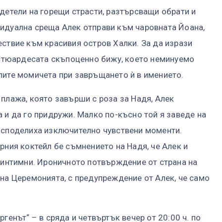
идетели на горещи страсти, разтърсващи обрати и
видуална среща Алек отправи към чаровната Йоана,
ествие към красивия остров Халки. За да изрази
а стюардесата скъпоценно бижу, което неминуемо
лите момичета при завръщането ѝ в имението.
 плажа, която завърши с роза за Надя, Алек
 и да го придружи. Малко по-късно той я заведе на
 споделиха изключително чувствени моменти.
рния коктейл бе съмнението на Надя, че Алек и
и интимни. Ироничното потвърждение от страна на
 на Церемонията, с предупреждение от Алек, че само
генът“ – в сряда и четвъртък вечер от 20:00 ч. по