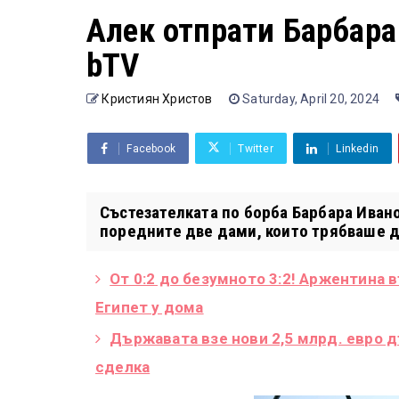
Алек отпрати Барбара
bTV
Кристиян Христов
Saturday, April 20, 2024
Facebook
Twitter
Linkedin
Състезателката по борба Барбара Иван
поредните две дами, които трябваше да
От 0:2 до безумното 3:2! Аржентина 
Египет у дома
Държавата взе нови 2,5 млрд. евро 
сделка