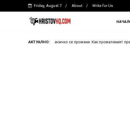
Friday, August 7
About
Write for Us
НАЧАЛ
и за една нощ всичко се промени: Как проваленият преврат преобрази
АКТУАЛНО: