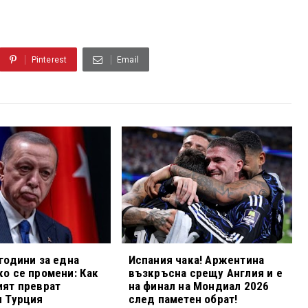
Pinterest
Email
години за една
Испания чака! Аржентина
о се промени: Как
възкръсна срещу Англия и е
ият преврат
на финал на Мондиал 2026
и Турция
след паметен обрат!