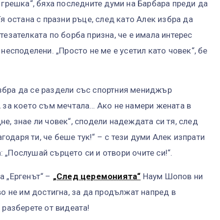
 грешка“, бяха последните думи на Барбара преди да
Тя остана с празни ръце, след като Алек избра да
тезателката по борба призна, че е имала интерес
несподелени. „Просто не ме е усетил като човек“, бе
збра да се раздели със спортния мениджър
, за което съм мечтала… Ако не намери жената в
е, знае ли човек“, сподели надеждата си тя, след
агодаря ти, че беше тук!“ – с тези думи Алек изпрати
а: „Послушай сърцето си и отвори очите си!“.
а „Ергенът“ –
„След церемонията“
Наум Шопов ни
во не им достигна, за да продължат напред в
 разберете от видеата!