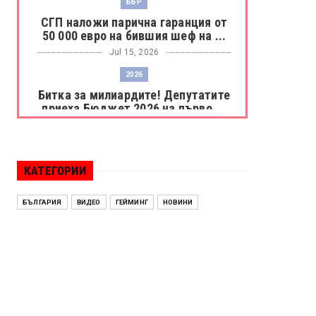
ББР
СГП наложи парична гаранция от
50 000 евро на бившия шеф на ...
Jul 15, 2026
2026
Битка за милиардите! Депутатите
приеха Бюджет 2026 на първо ...
Jul 15, 2026
БОРАЦ
Левски разби Борац с 4:0 и
КАТЕГОРИИ
продължава в Шампионската
лига
БЪЛГАРИЯ
ВИДЕО
ГЕЙМИНГ
НОВИНИ
Jul 15, 2026
ИСПАНИЯ
Без милост! Испания пречупи
Франция и е на финал на Мондиал
...
Jul 15, 2026