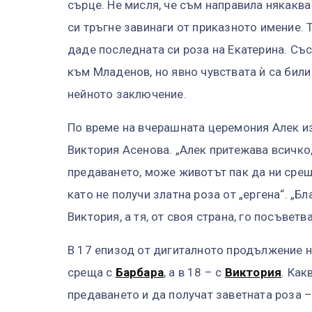
сърце. Не мисля, че съм направила някаква
си тръгне завинаги от приказното имение. 
даде последната си роза на Екатерина. Със
към Младенов, но явно чувствата ѝ са били 
нейното заключение.
По време на вчерашната церемония Алек и
Виктория Асенова. „Алек притежава всичко
предаването, може животът пак да ни срещн
като не получи златна роза от „ергена“. „Бл
Виктория, а тя, от своя страна, го посъветв
В 17 епизод от дигиталното продължение н
среща с
Барбара
, а в 18 – с
Виктория
. Как
предаването и да получат заветната роза –