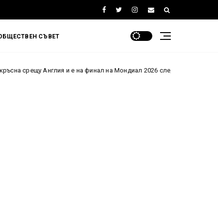
ОБЩЕСТВЕН СЪВЕТ
лия и е на финал на Мондиал 2026 след паметен обрат!
С
ББР