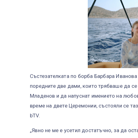
Състезателката по борба Барбара Иванова
поредните две дами, които трябваше да се 
Младенов и да напуснат имението на любов
време на двете Церемонии, състояли се та
bTV.
„Явно не ме е усетил достатъчно, за да ост