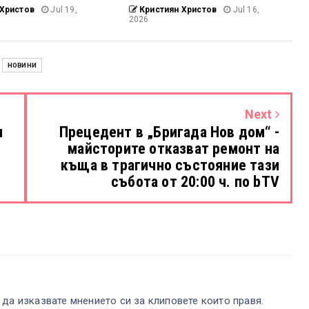
Христов
Jul 19,
Кристиян Христов
Jul 16,
2026
НОВИНИ
Next
и
Прецедент в „Бригада Нов дом“ -
я
майсторите отказват ремонт на
къща в трагично състояние тази
събота от 20:00 ч. по bTV
 да изказвате мнението си за клиповете които правя.