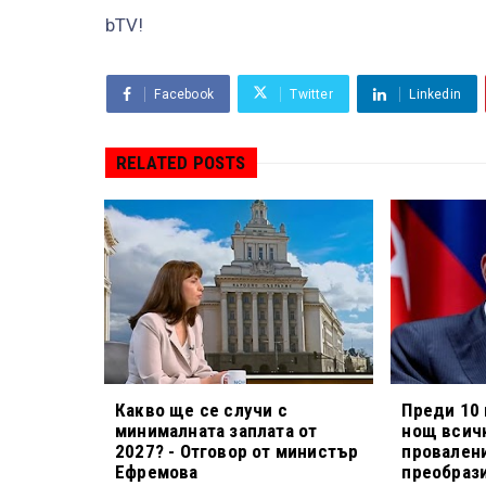
bTV!
Facebook
Twitter
Linkedin
RELATED POSTS
Какво ще се случи с
Преди 10 
минималната заплата от
нощ всичк
2027? - Отговор от министър
провален
Ефремова
преобраз