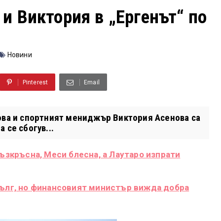
 и Виктория в „Ергенът“ по
Новини
Pinterest
Email
ова и спортният мениджър Виктория Асенова са
 се сбогув...
възкръсна, Меси блесна, а Лаутаро изпрати
дълг, но финансовият министър вижда добра