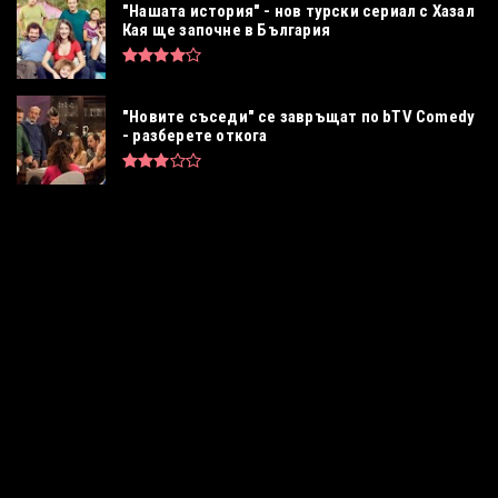
"Нашата история" - нов турски сериал с Хазал
Кая ще започне в България
"Новите съседи" се завръщат по bTV Comedy
- разберете откога