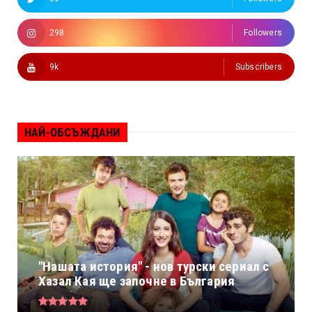
298
Followers
9k
Subscribers
НАЙ-ОБСЪЖДАНИ
"Нашата история" - нов турски сериал с
Хазал Кая ще започне в България