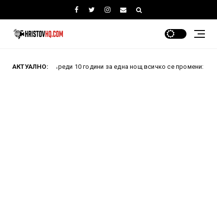
АКТУАЛНО:
Преди 10 години за една нощ всичко се промени: Как провалени
ни