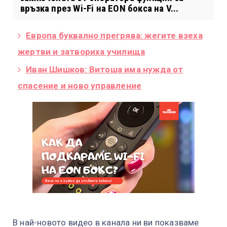
връзка през Wi-Fi на EON бокса на V...
Европа буквално прегрява: жегите взеха
жертви и затвориха училища
Иван Шишков: Витоша има нужда от
спасение и ново управление
В най-новото видео в канала ни ви показваме