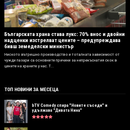
Българската храна става лукс: 70% внос и двойни
надценки изстрелват цените – предупреждава
бивш земеделски министър
Ниското вътрешно производство и тоталната зависимост от
чужди пазари са основните причини за непрекъснатия скок в
цените на храните у нас. Т...
ТОП НОВИНИ ЗА МЕСЕЦА
bTV Comedy спира "Новите съседи" и
удължава "Дивата Нина"