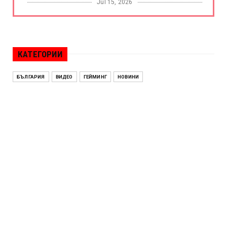
Jul 15, 2026
БОРАЦ
Левски разби Борац с 4:0 и продължава в
Шампионската лига
КАТЕГОРИИ
Jul 15, 2026
ИСПАНИЯ
БЪЛГАРИЯ
ВИДЕО
ГЕЙМИНГ
НОВИНИ
Без милост! Испания пречупи Франция и е
на финал на Мондиал ...
Jul 15, 2026
БЕНЯМИН НЕТАНЯХУ
Краят на ерата Нетаняху? Израел влиза в
най-напрегнатата пол...
Jul 13, 2026
АЛЕН СИМЕОНОВ
„Дигитално робство“: Ален Симеонов за
употребата на социални...
Jul 12, 2026
BTV