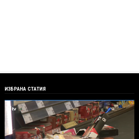
Кристияна Стефанова разтърси bTV с
въпроса: Колко чаши са ну...
Jul 12, 2026
ИЗБРАНА СТАТИЯ