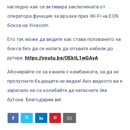
нагледно как се активира заключената от
оператора функция за връзка през Wi-Fi на EON
бокса на Vivacom.
Ето тук може да видите как става ползването на
бокса без да се налага да опъвате кабели до
рутера:
https://youtu.be/OEktL1wGAyA
Абонирайте се за канала с камбанката, за да не
пропуснете бъдещите ни видеа! Ако видеото ви е
харесало не се колебайте да натиснете like
бутона. Благодарим ви!