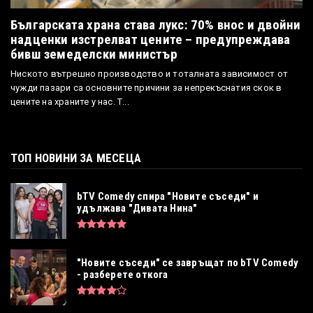
Българската храна става лукс: 70% внос и двойни
надценки изстрелват цените – предупреждава
бивш земеделски министър
Ниското вътрешно производство и тоталната зависимост от
чужди пазари са основните причини за непрекъснатия скок в
цените на храните у нас. Т...
ТОП НОВИНИ ЗА МЕСЕЦА
bTV Comedy спира "Новите съседи" и
удължава "Дивата Нина"
"Новите съседи" се завръщат по bTV Comedy
- разберете откога