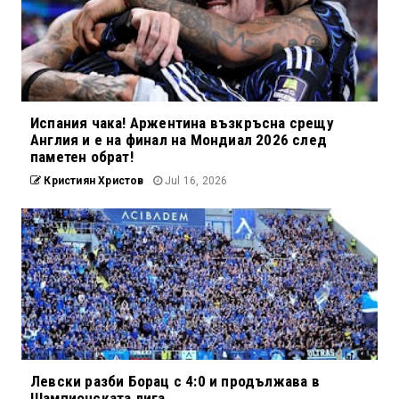
Испания чака! Аржентина възкръсна срещу
Англия и е на финал на Мондиал 2026 след
паметен обрат!
Кристиян Христов
Jul 16, 2026
Левски разби Борац с 4:0 и продължава в
Шампионската лига