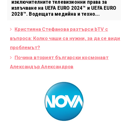
изключителните телевизионни права за
излъчване на UEFA EURO 2024™ и UEFA EURO
2028™. Водещата медийна и техно...
Кристияна Стефанова разтърси bTV с
въпроса: Колко чаши са нужни, за да се види
проблемът?
Почина вторият български космонавт
Александър Александров