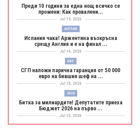
Преди 10 години за една нощ всичко се
промени: Как провалени...
Jul 19, 2026
АНГЛИЯ
Испания чака! Аржентина възкръсна
срещу Англия и е на финал ...
Jul 16, 2026
ББР
СГП наложи парична гаранция от 50 000
евро на бившия шеф на ...
Jul 15, 2026
2026
Битка за милиардите! Депутатите приеха
Бюджет 2026 на първо ...
Jul 15, 2026
БОРАЦ
Левски разби Борац с 4:0 и продължава в