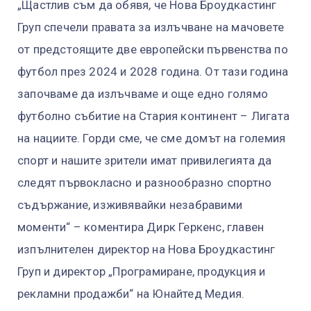
„Щастлив съм да обявя, че Нова Броудкастинг
Груп спечели правата за излъчване на мачовете
от предстоящите две европейски първенства по
футбол през 2024 и 2028 година. От тази година
започваме да излъчваме и още едно голямо
футболно събитие на Стария континент – Лигата
на нациите. Горди сме, че сме домът на големия
спорт и нашите зрители имат привилегията да
следят първокласно и разнообразно спортно
съдържание, изживявайки незабравими
моменти“ – коментира Дирк Геркенс, главен
изпълнителен директор на Нова Броудкастинг
Груп и директор „Програмиране, продукция и
рекламни продажби“ на Юнайтед Медия.