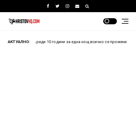
АКТУАЛНО:
Преди 10 години за една нощ всичко се промени: Как проваления
и