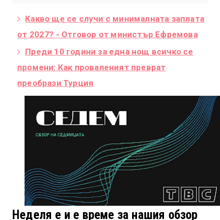
Какво ще се случи с минималната заплата
от 2027? - Отговор от министър Ефремова
Преди 10 години за една нощ всичко се
промени: Как проваленият преврат
преобрази Турция
Неделя е и е време за нашия обзор