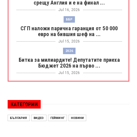
срещу Англия и е на финал ...
Jul 16, 2026
ББР
СГП наложи парична гаранция от 50 000
евро на бившия шеф на ...
Jul 15, 2026
2026
Битка за милиардите! Депутатите приеха
Бюджет 2026 на първо ...
Jul 15, 2026
БОРАЦ
Левски разби Борац с 4:0 и продължава в
Шампионската лига
КАТЕГОРИИ
Jul 15, 2026
ИСПАНИЯ
БЪЛГАРИЯ
ВИДЕО
ГЕЙМИНГ
НОВИНИ
Без милост! Испания пречупи Франция и е
на финал на Мондиал ...
Jul 15, 2026