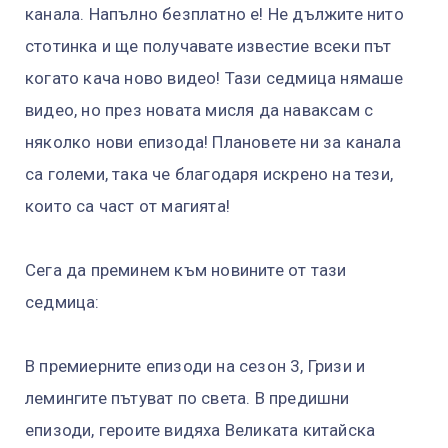
канала. Напълно безплатно е! Не дължите нито
стотинка и ще получавате известие всеки път
когато кача ново видео! Тази седмица нямаше
видео, но през новата мисля да наваксам с
няколко нови епизода! Плановете ни за канала
са големи, така че благодаря искрено на тези,
които са част от магията!
Сега да преминем към новините от тази
седмица:
В премиерните епизоди на сезон 3, Гризи и
лемингите пътуват по света. В предишни
епизоди, героите видяха Великата китайска