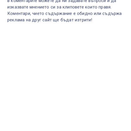
в коментарите можете да ни задавате въпроси и да
изказвате мнението си за клиповете които правя.
Коментари, чието съдържание е обидно или съдържа
реклама на друг сайт ще бъдат изтрити!