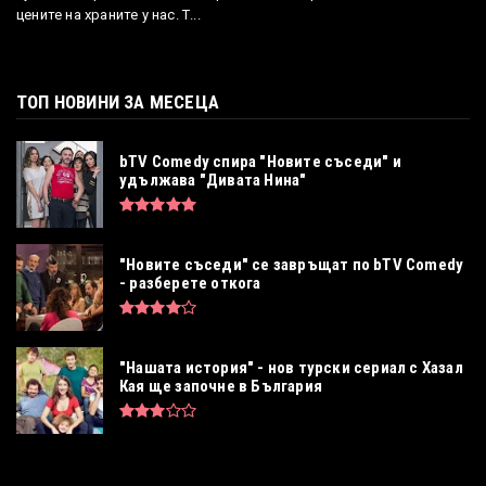
цените на храните у нас. Т...
ТОП НОВИНИ ЗА МЕСЕЦА
bTV Comedy спира "Новите съседи" и
удължава "Дивата Нина"
"Новите съседи" се завръщат по bTV Comedy
- разберете откога
"Нашата история" - нов турски сериал с Хазал
Кая ще започне в България