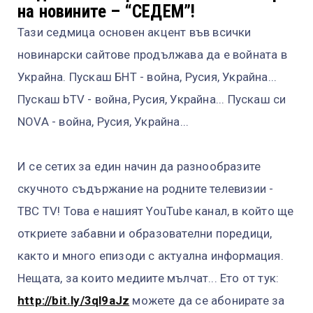
на новините – “СЕДЕМ”!
Тази седмица основен акцент във всички
новинарски сайтове продължава да е войната в
Украйна. Пускаш БНТ - война, Русия, Украйна...
Пускаш bTV - война, Русия, Украйна... Пускаш си
NOVA - война, Русия, Украйна...
И се сетих за един начин да разнообразите
скучното съдържание на родните телевизии -
TBC TV! Това е нашият YouTube канал, в който ще
откриете забавни и образователни поредици,
както и много епизоди с актуална информация.
Нещата, за които медиите мълчат... Ето от тук:
http://bit.ly/3ql9aJz
можете да се абонирате за