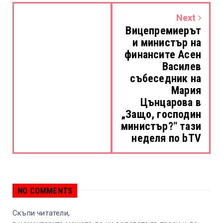
Next
Вицепремиерът
и министър на
финансите Асен
Василев
събеседник на
Мария
Цънцарова в
„Защо, господин
министър?“ тази
неделя по bTV
NO COMMENTS
Скъпи читатели,