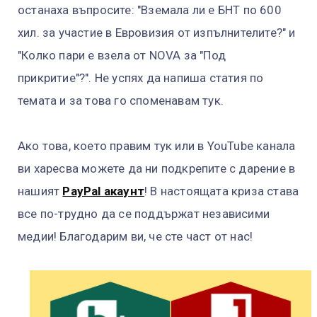
останаха въпросите: "Вземала ли е БНТ по 600
хил. за участие в Евровизия от изпълнителите?" и
"Колко пари е взела от NOVA за "Под
прикритие"?". Не успях да напиша статия по
темата и за това го споменавам тук.
Ако това, което правим тук или в YouTube канала
ви харесва можете да ни подкрепите с дарение в
нашият
PayPal акаунт
! В настоящата криза става
все по-трудно да се поддържат независими
медии! Благодарим ви, че сте част от нас!