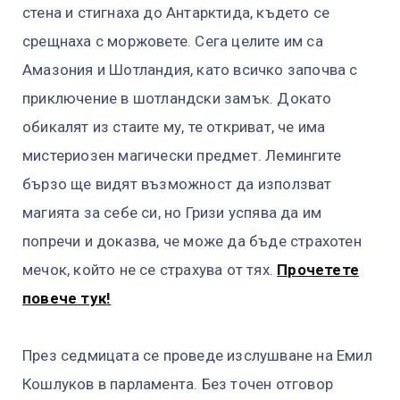
стена и стигнаха до Антарктида, където се
срещнаха с моржовете. Сега целите им са
Амазония и Шотландия, като всичко започва с
приключение в шотландски замък. Докато
обикалят из стаите му, те откриват, че има
мистериозен магически предмет. Лемингите
бързо ще видят възможност да използват
магията за себе си, но Гризи успява да им
попречи и доказва, че може да бъде страхотен
мечок, който не се страхува от тях.
Прочетете
повече тук!
През седмицата се проведе изслушване на Емил
Кошлуков в парламента. Без точен отговор