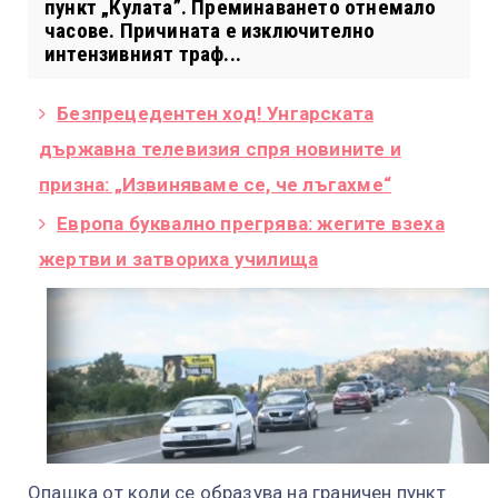
пункт „Кулата”. Преминаването отнемало
часове. Причината е изключително
интензивният траф...
Безпрецедентен ход! Унгарската
държавна телевизия спря новините и
призна: „Извиняваме се, че лъгахме“
Европа буквално прегрява: жегите взеха
жертви и затвориха училища
Опашка от коли се образува на граничен пункт