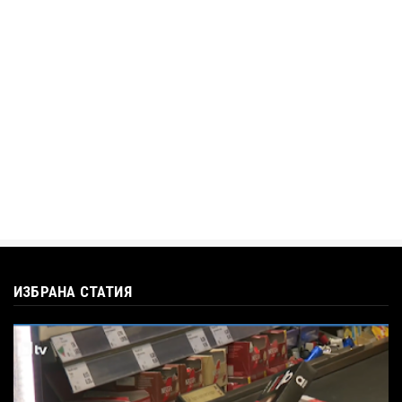
Jul 12, 2026
BTV
Кристияна Стефанова разтърси bTV с
въпроса: Колко чаши са ну...
Jul 12, 2026
ИЗБРАНА СТАТИЯ