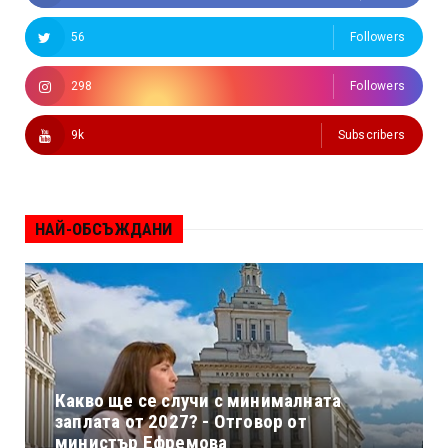
56
Followers
298
Followers
9k
Subscribers
НАЙ-ОБСЪЖДАНИ
Какво ще се случи с минималната
заплата от 2027? - Отговор от
министър Ефремова