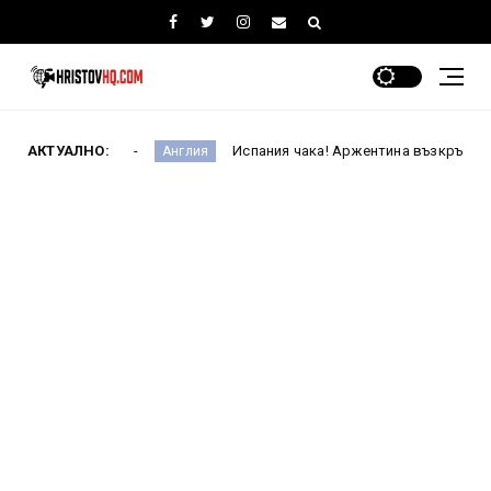
Турция
АКТУАЛНО:
Испания чака! Аржентина възкръсна срещу Англ
Англия