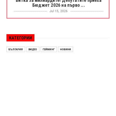
Битка за милиардите! Депутатите приеха
Бюджет 2026 на първо ...
Jul 15, 2026
БОРАЦ
Левски разби Борац с 4:0 и продължава в
Шампионската лига
КАТЕГОРИИ
Jul 15, 2026
ИСПАНИЯ
БЪЛГАРИЯ
ВИДЕО
ГЕЙМИНГ
НОВИНИ
Без милост! Испания пречупи Франция и е
на финал на Мондиал ...
Jul 15, 2026
БЕНЯМИН НЕТАНЯХУ
Краят на ерата Нетаняху? Израел влиза в
най-напрегнатата пол...
Jul 13, 2026
АЛЕН СИМЕОНОВ
„Дигитално робство“: Ален Симеонов за
употребата на социални...