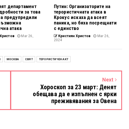
ят департамент
Путин: Организаторите на
дробности за това
терористичната атака в
са предупредили
Крокус искаха да всеят
 възможна
паника, но бяха посрещнати
чна атака
с единство
Христов
Mar 26,
Кристиян Христов
Mar 26,
2024
И
МОСКВА
СВЯТ
ТЕРОРИСТИЧЕН АКТ
Next
Хороскоп за 23 март: Денят
обещава да е изпълнен с ярки
преживявания за Овена