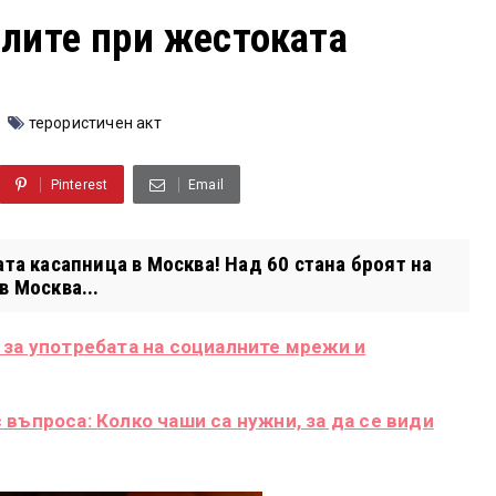
алите при жестоката
терористичен акт
Pinterest
Email
ата касапница в Москва! Над 60 стана броят на
в Москва...
 за употребата на социалните мрежи и
въпроса: Колко чаши са нужни, за да се види