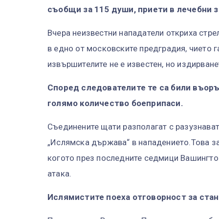
съобщи за 115 души, приети в лечебни 
Вчера неизвестни нападатели откриха стре
в едно от московските предградия, чието 
извършителите не е известен, но издирванет
Според следoвателите те са били въоръ
голямо количество боеприпаси.
Съединените щати разполагат с разузнава
„Ислямска държава“ в нападението.Това за
когото през последните седмици Вашингто
атака.
Ислямистите поеха отговорност за стан