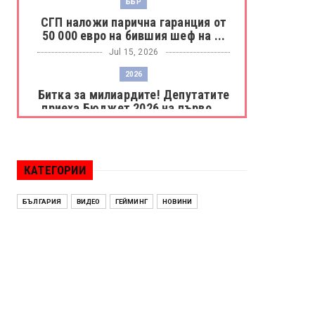
ББР
СГП наложи парична гаранция от
50 000 евро на бившия шеф на ...
Jul 15, 2026
2026
Битка за милиардите! Депутатите
приеха Бюджет 2026 на първо ...
Jul 15, 2026
БОРАЦ
Левски разби Борац с 4:0 и
КАТЕГОРИИ
продължава в Шампионската
лига
БЪЛГАРИЯ
ВИДЕО
ГЕЙМИНГ
НОВИНИ
Jul 15, 2026
ИСПАНИЯ
Без милост! Испания пречупи
Франция и е на финал на Мондиал
...
Jul 15, 2026