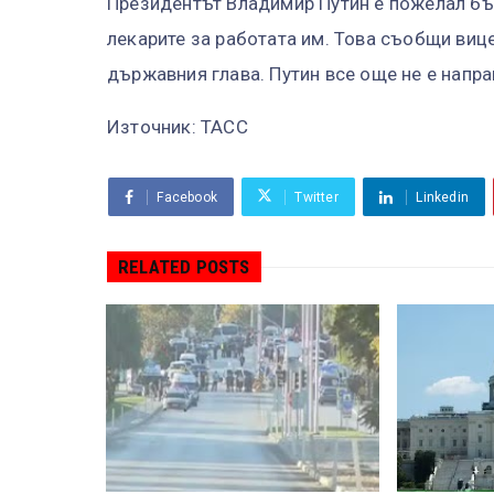
Президентът Владимир Путин е пожелал бър
лекарите за работата им. Това съобщи виц
държавния глава. Путин все още не е напр
Източник: ТАСС
Facebook
Twitter
Linkedin
RELATED POSTS