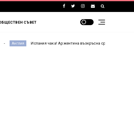
ОБЩЕСТВЕН СЪВЕТ
Испания чака! Аржентина възкръсна срещу Англия и е на финал на Мо