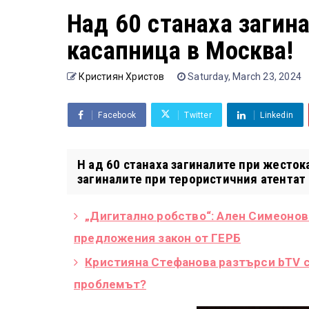
Над 60 станаха загин
касапница в Москва!
Кристиян Христов
Saturday, March 23, 2024
Facebook
Twitter
Linkedin
Н ад 60 станаха загиналите при жесток
загиналите при терористичния атентат 
„Дигитално робство“: Ален Симеонов
предложения закон от ГЕРБ
Кристияна Стефанова разтърси bTV с 
проблемът?