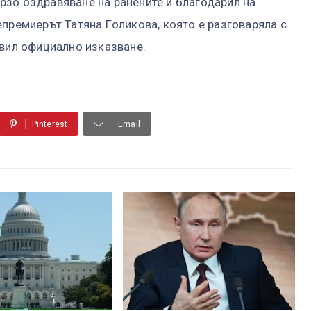
зо оздравяване на ранените и благодарил на
епремиерът Татяна Гoликова, която е разговаряла с
авил официално изказване.
Pinterest
Email