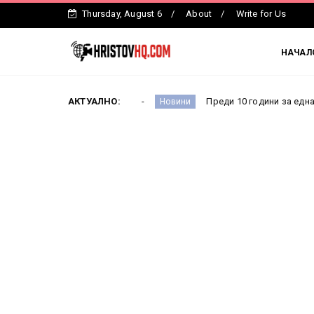
Thursday, August 6
About
Write for Us
НАЧАЛ
стър Ефремова
АКТУАЛНО:
Преди 10 години за една нощ всичко се
Новини