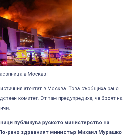
касапница в Москва!
ристичния атентат в Москва. Това съобщиха рано
дствен комитет. От там предупредиха, че броят на
ичи.
лници публикува руското министерство на
 По-рано здравният министър Михаил Мурaшко