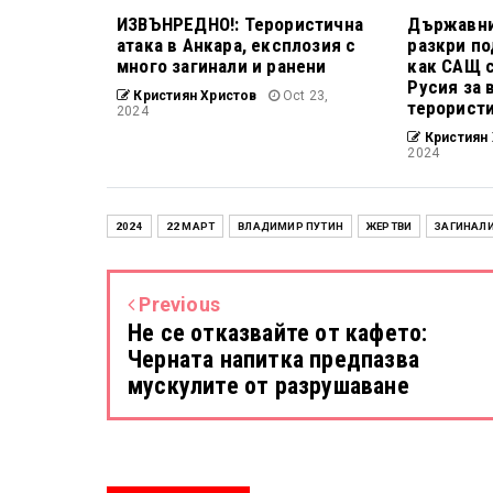
ИЗВЪНРЕДНО!: Терористична
Държавни
атака в Анкара, експлозия с
разкри по
много загинали и ранени
как САЩ 
Русия за
Кристиян Христов
Oct 23,
терористи
2024
Кристиян 
2024
2024
22 МАРТ
ВЛАДИМИР ПУТИН
ЖЕРТВИ
ЗАГИНАЛ
Previous
Не се отказвайте от кафето:
Черната напитка предпазва
мускулите от разрушаване