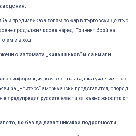
заведения.
лба и предизвикаха голям пожар в търговски център
гасене продължи часове наред. Точният брой на
о им е в ход.
жени с автомати „Kалашников“ и са имали
телна информация, която потвърждава участието на
яви за „Ройтерс“ американски представител, според
н е предупредил руските власти за възможността от
алото, но без да дават никакви подробности.