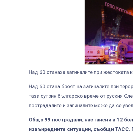
Над 60 станаха загиналите при жестоката 
Над 60 стана броят на загиналите при теро
тази сутрин българско време от руския Сле
пострадалите и загиналите може да се увел
Общо 99 пострадали, настанени в 12 бо
извънредните ситуации, съобщи ТАСС.