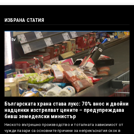
ИЗБРАНА СТАТИЯ
Българската храна става лукс: 70% внос и двойни
надценки изстрелват цените – предупреждава
бивш земеделски министър
Ниското вътрешно производство и тоталната зависимост от
чужди пазари са основните причини за непрекъснатия скок в