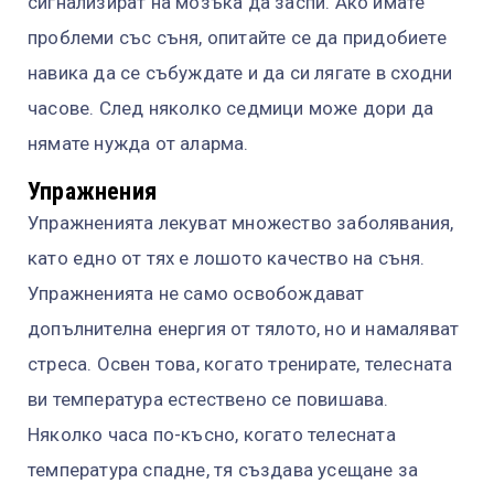
сигнализират на мозъка да заспи. Ако имате
проблеми със съня, опитайте се да придобиете
навика да се събуждате и да си лягате в сходни
часове. След няколко седмици може дори да
нямате нужда от аларма.
Упражнения
Упражненията лекуват множество заболявания,
като едно от тях е лошото качество на съня.
Упражненията не само освобождават
допълнителна енергия от тялото, но и намаляват
стреса. Освен това, когато тренирате, телесната
ви температура естествено се повишава.
Няколко часа по-късно, когато телесната
температура спадне, тя създава усещане за