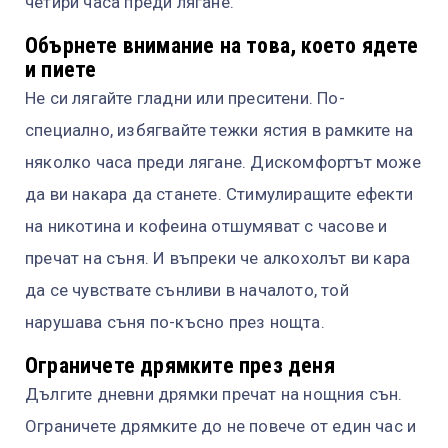
четири часа преди лягане.
Обърнете внимание на това, което ядете
и пиете
Не си лягайте гладни или преситени. По-
специално, избягвайте тежки ястия в рамките на
няколко часа преди лягане. Дискомфортът може
да ви накара да станете. Стимулиращите ефекти
на никотина и кофеина отшумяват с часове и
пречат на съня. И въпреки че алкохолът ви кара
да се чувствате сънливи в началото, той
нарушава съня по-късно през нощта.
Ограничете дрямките през деня
Дългите дневни дрямки пречат на нощния сън.
Ограничете дрямките до не повече от един час и