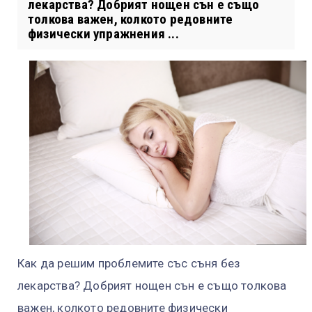
лекарства? Добрият нощен сън е също
толкова важен, колкото редовните
физически упражнения ...
Как да решим проблемите със съня без
лекарства? Добрият нощен сън е също толкова
важен, колкото редовните физически