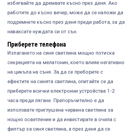
избягвайте да дремвате късно през деня. Ако
работите до късно вечер, може да се наложи да
подремнете късно през деня преди работа, за да
наваксате нуждата си от сън.
Приберете телефона
Излагането на синя светлина мощно потиска
секрецията на мелатонин, което влияе негативно
на цикъла на съня. За да се преборите с
ефектите на синята светлина, опитайте се да
приберете всички електронни устройства 1-2
часа преди лягане. Препоръчително е да
използвате приглушена червена светлина за
нощно осветление и да инвестирате в очила с
филтър за синя светлина, а през деня да се