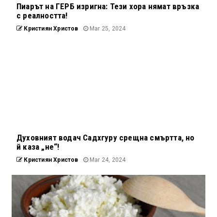
Пиарът на ГЕРБ изригна: Тези хора нямат връзка
с реалността!
Кристиян Христов
Mar 25, 2024
Духовният водач Садхгуру срещна смъртта, но
й каза „не“!
Кристиян Христов
Mar 24, 2024