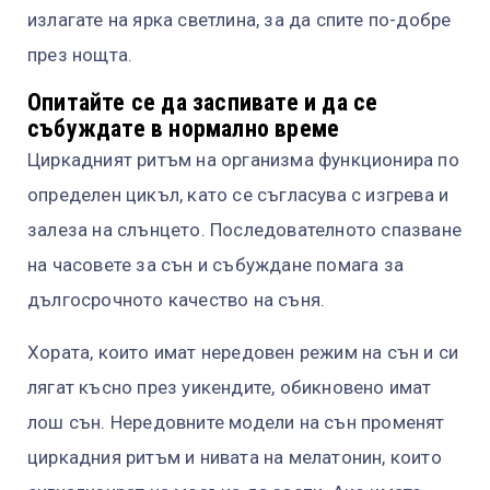
излагате на ярка светлина, за да спите по-добре
през нощта.
Опитайте се да заспивате и да се
събуждате в нормално време
Циркадният ритъм на организма функционира по
определен цикъл, като се съгласува с изгрева и
залеза на слънцето. Последователното спазване
на часовете за сън и събуждане помага за
дългосрочното качество на съня.
Хората, които имат нередовен режим на сън и си
лягат късно през уикендите, обикновено имат
лош сън. Нередовните модели на сън променят
циркадния ритъм и нивата на мелатонин, които