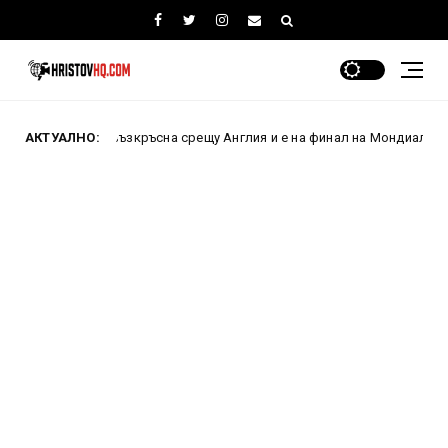
на възкръсна срещу Англия и е на финал на Мондиал 2026 след памете
АКТУАЛНО: