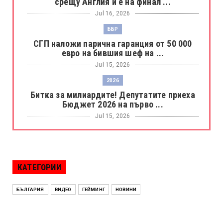
срещу Англия и е на финал ...
Jul 16, 2026
ББР
СГП наложи парична гаранция от 50 000
евро на бившия шеф на ...
Jul 15, 2026
2026
Битка за милиардите! Депутатите приеха
Бюджет 2026 на първо ...
Jul 15, 2026
БОРАЦ
Левски разби Борац с 4:0 и продължава в
Шампионската лига
КАТЕГОРИИ
Jul 15, 2026
ИСПАНИЯ
БЪЛГАРИЯ
ВИДЕО
ГЕЙМИНГ
НОВИНИ
Без милост! Испания пречупи Франция и е
на финал на Мондиал ...
Jul 15, 2026