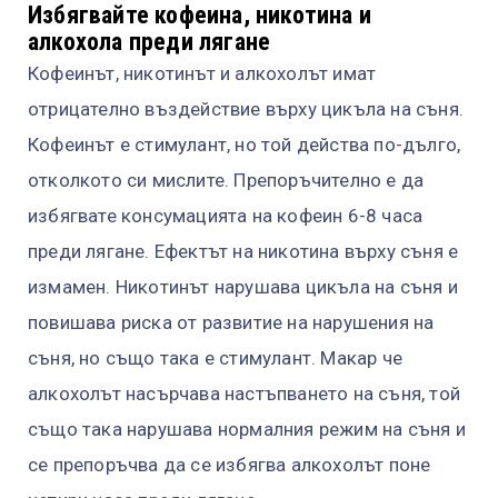
Избягвайте кофеина, никотина и
алкохола преди лягане
Кофеинът, никотинът и алкохолът имат
отрицателно въздействие върху цикъла на съня.
Кофеинът е стимулант, но той действа по-дълго,
отколкото си мислите. Препоръчително е да
избягвате консумацията на кофеин 6-8 часа
преди лягане. Ефектът на никотина върху съня е
измамен. Никотинът нарушава цикъла на съня и
повишава риска от развитие на нарушения на
съня, но също така е стимулант. Макар че
алкохолът насърчава настъпването на съня, той
също така нарушава нормалния режим на съня и
се препоръчва да се избягва алкохолът поне