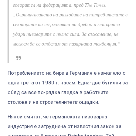
говорител на федерацията, пред The Times.
„Ограничаването на разходите на потребителите в
секторите на търговията на дребно и кетъринга
удари пивоварите с пълна сила. За съжаление, не
можем да се отделим от пазарната тенденция.“
Потреблението на бира в Германия е намаляло с
една трета от 1980 г. насам. Една-две бутилки за
обяд са все по-рядка гледка в работните
столове и на строителните площадки.
Някои смятат, че германската пивоварна
индустрия е затруднена от известния закон за
чистотата на бирата или Reinheitsgebot. Той