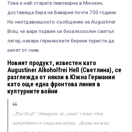
Това е най-старата пивоварна в Мюнхен,
доставяща бира на Бавария почти 700 години.
Но неотдавнашното съобщение на Augustiner
Bräu, че вари първия си безалкохолен светъл
лагер, накара германските бирени пуристи да
кипят от гняв.
Новият продукт, известен като
Augustiner Alkoholfrei Hell (Светлина), се
разглежда от някои в Южна Германия
като още една фронтова линия в
културните войни
„Pfui Deifl“ (баварски за „ммм“) пише един
потребител в социални медии. „Колко тъжно,