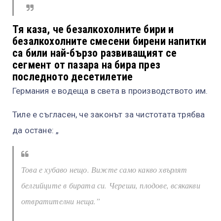
Тя каза, че безалкохолните бири и
безалкохолните смесени бирени напитки
са били най-бързо развиващият се
сегмент от пазара на бира през
последното десетилетие
Германия е водеща в света в производството им.
Тиле е съгласен, че законът за чистотата трябва
да остане: „
Това е хубаво нещо. Вижте само какво хвърлят
белгийците в бирата си. Череши, плодове, всякакви
отвратителни неща.”