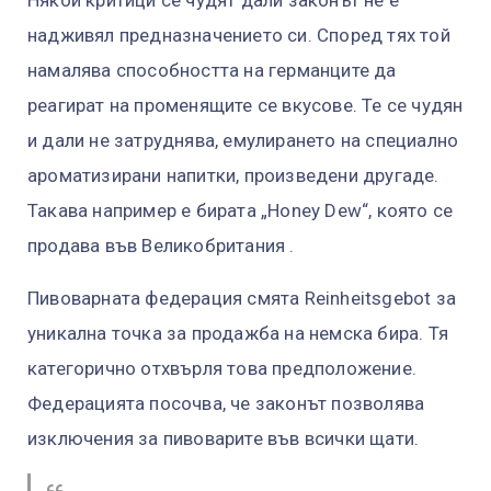
надживял предназначението си. Според тях той
намалява способността на германците да
реагират на променящите се вкусове. Те се чудян
и дали не затруднява, емулирането на специално
ароматизирани напитки, произведени другаде.
Такава например е бирата „Honey Dew“, която се
продава във Великобритания .
Пивоварната федерация смята Reinheitsgebot за
уникална точка за продажба на немска бира. Тя
категорично отхвърля това предположение.
Федерацията посочва, че законът позволява
изключения за пивоварите във всички щати.