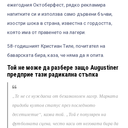
ежегодния Октоберфест, рядко рекламира
напитките си и използва само дървени бъчви,
изостри шока в страна, известна с гордостта,
която има от правенето на лагери.
58-годишният Кристиан Тиле, почитател на
баварската бира, каза, че няма да я опита.
Той не може да разбере защо Augustiner
предприе тази радикална стъпка
„Те не се нуждаеха от безалкохолен лагер. Марката
придоби култов статус през последното
десетилетие“, казва той. „Той е популярен на
футболната сцена, често каси от неговата бира да