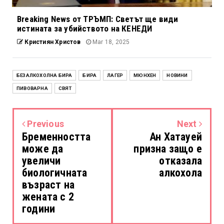
Breaking News от ТРЪМП: Светът ще види
истината за убийството на КЕНЕДИ
Кристиян Христов
Mar 18, 2025
БЕЗАЛКОХОЛНА БИРА
БИРА
ЛАГЕР
МЮНХЕН
НОВИНИ
ПИВОВАРНА
СВЯТ
Previous
Next
Бременността
Ан Хатауей
може да
призна защо е
увеличи
отказала
биологичната
алкохола
възраст на
жената с 2
години