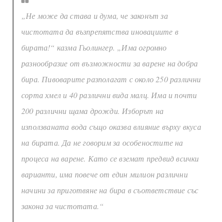
„Не може да става и дума, че законът за
чистотата да възпрепятства иновациите в
бирата!“ казма Гьолингер. „Има огромно
разнообразие от възможности за варене на добра
бира. Пивоварите разполагат с около 250 различни
сорта хмел и 40 различни вида малц. Има и почти
200 различни щама дрожди. Изборът на
използваната вода също оказва влияние върху вкуса
на бирата. Да не говорим за особеностите на
процеса на варене. Като се вземат предвид всички
варианти, има повече от един милион различни
начини за приготвяне на бира в съответствие със
закона за чистотата.“