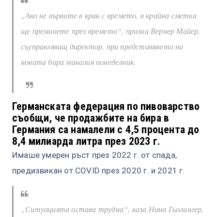
„Ако не вървите в крак с времето, в крайна сметка
ще преминете през времето“, призна Вернер Майер,
съуправляващ директор, при представянето на
новата бира миналия понеделник.
Германската федерация по пивоварство
съобщи, че продажбите на бира в
Германия са намалели с 4,5 процента до
8,4 милиарда литра през 2023 г.
Имаше умерен ръст през 2022 г. от спада,
предизвикан от COVID през 2020 г. и 2021 г.
„Ситуацията остава трудна“, каза Нина Гьолингер,