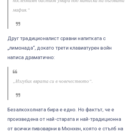
последният бастион умира под натиска на дъговата
мафия.“
Друг традиционалист сравни напитката с
„лимонада“, докато трети клавиатурен войн
написа драматично:
„Изгубих вярата си в човечеството“.
Безалкохолната бира е едно. Но фактът, че е
произведена от най-старата и най-традиционна
от всички пивоварни в Мюнхен, която е стълб на