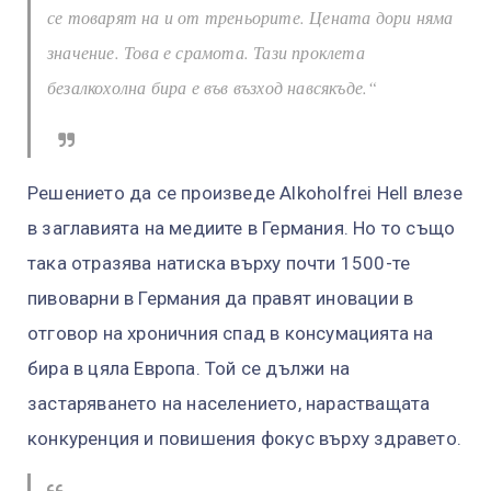
се товарят на и от треньорите. Цената дори няма
значение. Това е срамота. Тази проклета
безалкохолна бира е във възход навсякъде.“
Решението да се произведе Alkoholfrei Hell влезе
в заглавията на медиите в Германия. Но то също
така отразява натиска върху почти 1500-те
пивоварни в Германия да правят иновации в
отговор на хроничния спад в консумацията на
бира в цяла Европа. Той се дължи на
застаряването на населението, нарастващата
конкуренция и повишения фокус върху здравето.