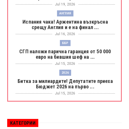
Jul 19, 2026
АНГЛИЯ
Испания чака! Аржентина възкръсна
срещу Англия и е на финал ...
Jul 16, 2026
ББР
СГП наложи парична гаранция от 50 000
евро на бившия шеф на ...
Jul 15, 2026
2026
Битка за милиардите! Депутатите приеха
Бюджет 2026 на първо ...
Jul 15, 2026
БОРАЦ
Левски разби Борац с 4:0 и продължава в
Шампионската лига
КАТЕГОРИИ
Jul 15, 2026