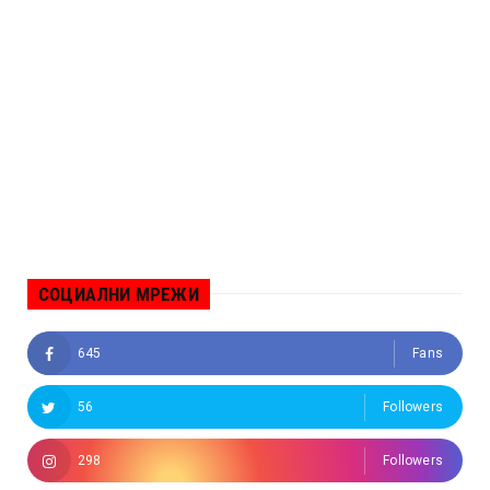
СОЦИАЛНИ МРЕЖИ
645
Fans
56
Followers
298
Followers