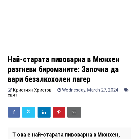
Най-старата пивоварна в Мюнхен
разгневи бироманите: Започна да
вари безалкохолен лагер
Кристиян Христов
Wednesday, March 27, 2024
свят
Т ова е най-старата пивоварна в Мюнхен,