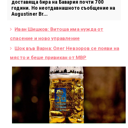
доставяща бира на Бавария почти 700
години. Но неотдавнашното съобщение на
Augustiner Br...
Иван Шишков: Витоша има нужда от
спасение и ново управление
Шок във Варна: Олег Невзоров се появи на
място и беше привикан от МВР