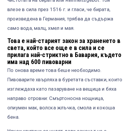
влезе в сила през 1516 г. и гласи, че бирата,
произведена в Германия, трябва да съдържа
само вода, малц, хмел и мая.
Това е най-старият закон за храненето в
света, който все още е в сила и се
прилага най-стриктно в Бавария, където
има над 600 пивоварни
По онова време това беше необходимо.
Пивоварите хвърляха в буретата съставки, които
изглеждаха като пазаруване на вещица и бяха
направо отровни: Смъртоносна нощница,
опиумен мак, волска жлъчка, смола и кокоша
бена.
Някои критици се чудят дали законът не е