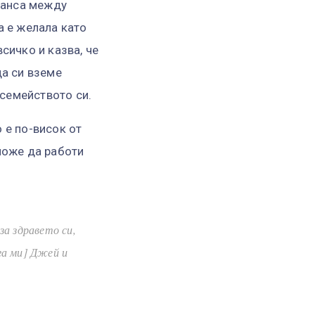
аланса между
а е желала като
сичко и казва, че
да си вземе
 семейството си.
 е по-висок от
може да работи
за здравето си,
уга ми] Джей и