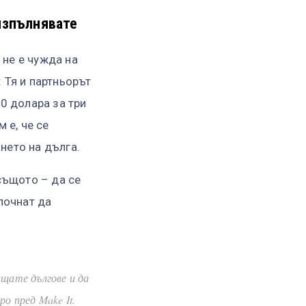
 изпълнявате
не е чужда на
 Тя и партньорът
0 долара за три
 е, че се
нето на дълга.
същото – да се
почнат да
ащате дългове и да
о пред Make It.