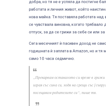
добра, но тя не е успяла да постигне б
работата и личния живот, който наистин
нова майка. Тя поставяла работата над в
се чувствала виновна, когато трябвало 
отпуск, за да се грижи за себе си или за
Сега месечният ѝ пасивен доход не само
годишната ѝ заплата в Amazon, но и тя 
само 10 часа седмично.
„Прекарвам останалото си време в грижи 
играя със сина си, ходя на срещи със [съпр
посещавам родителите си“, пише тя.