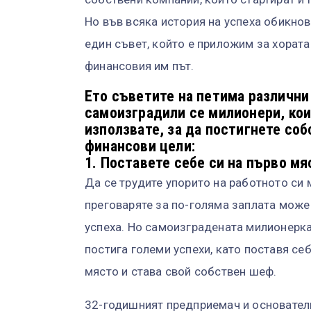
Но във всяка история на успеха обикно
един съвет, който е приложим за хората
финансовия им път.
Ето съветите на петима различни
самоизградили се милионери, ко
използвате, за да постигнете соб
финансови цели:
1. Поставете себе си на първо мя
Да се трудите упорито на работното си 
преговаряте за по-голяма заплата може
успеха. Но самоизградената милионер
постига големи успехи, като поставя себ
място и става свой собствен шеф.
32-годишният предприемач и основател