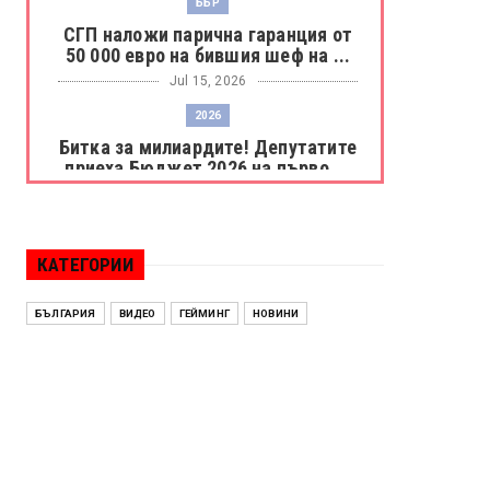
ББР
СГП наложи парична гаранция от
50 000 евро на бившия шеф на ...
Jul 15, 2026
2026
Битка за милиардите! Депутатите
приеха Бюджет 2026 на първо ...
Jul 15, 2026
БОРАЦ
Левски разби Борац с 4:0 и
КАТЕГОРИИ
продължава в Шампионската
лига
БЪЛГАРИЯ
ВИДЕО
ГЕЙМИНГ
НОВИНИ
Jul 15, 2026
ИСПАНИЯ
Без милост! Испания пречупи
Франция и е на финал на Мондиал
...
Jul 15, 2026