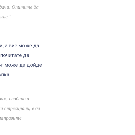
адачи. Опитите да
 нас.“
и, а вие може да
дпочитате да
ът може да дойде
ъпка.
ам, особено в
а стресирани, е да
 направите