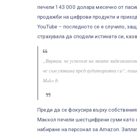
печели 143 000 долара месечно от паси
продажби на цифрови продукти и приход
YouTube – последното се е случило, защ
страхувала да сподели истината си, казв
„Вярвам, че успехът на моите видеоклипов
че съм уязвима пред аудиторията си“, пи
Make It.
Преди да се фокусира върху собствения 
Маккол печели шестцифрени суми като 
набиране на персонал за Amazon. Запла