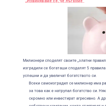
„Извиняваме се, че лъгахме“
М
илионери споделят своите „златни правил
изградили се богаташи споделят 5 правила 
успешни и да увеличат богатството си.
Всеки самоизградил се милионер има р
за това как е натрупал богатство си. Ня
скромно или инвестират агресивно. А д
собствени компании, които стартират и г