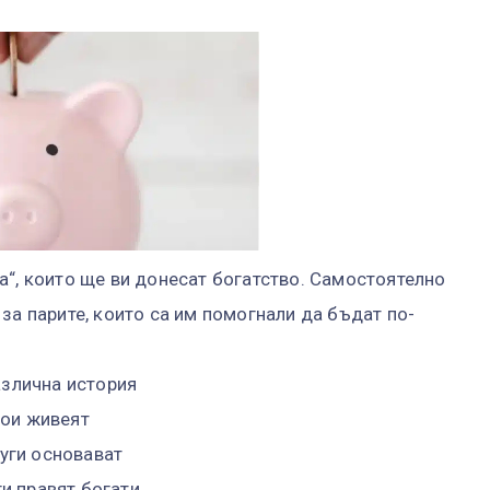
а“, които ще ви донесат богатство. Самостоятелно
за парите, които са им помогнали да бъдат по-
азлична история
кои живеят
руги основават
и правят богати.