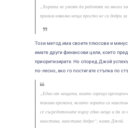
„Хората не умеят да работят по много з
правим няколко неща просто не са добри за
Този метод има своите плюсове и минус
имате други финансови цели, които пре
приоритизирате. Но според Джой успех
по-лесно, ако го постигате стъпка по ст
„Едно от нещата, които горещо препоръчв
такива времена, когато хората са наистин
се съсредоточите върху едно нещо и да го
наистина, наистина добре“, казва Джой.