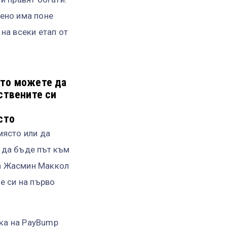
вено има поне
 на всеки етап от
ито можете да
ствените си
сто
място или да
 да бъде път към
ка Жасмин Маккол
е си на първо
ка на PayBump