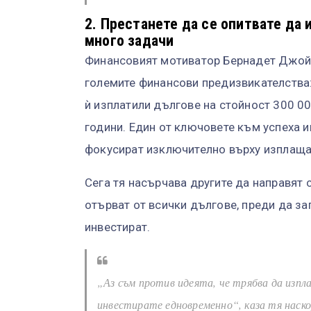
2. Престанете да се опитвате да
много задачи
Финансовият мотиватор Бернадет Джой 
големите финансови предизвикателства:
ѝ изплатили дългове на стойност 300 00
години. Един от ключовете към успеха им
фокусират изключително върху изплаща
Сега тя насърчава другите да направят 
отърват от всички дългове, преди да за
инвестират.
„Аз съм против идеята, че трябва да изпл
инвестирате едновременно“, каза тя наскор