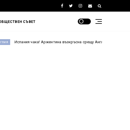
ОБЩЕСТВЕН СЪВЕТ
я чака! Аржентина възкръсна срещу Англия и е на финал на Мондиал 2