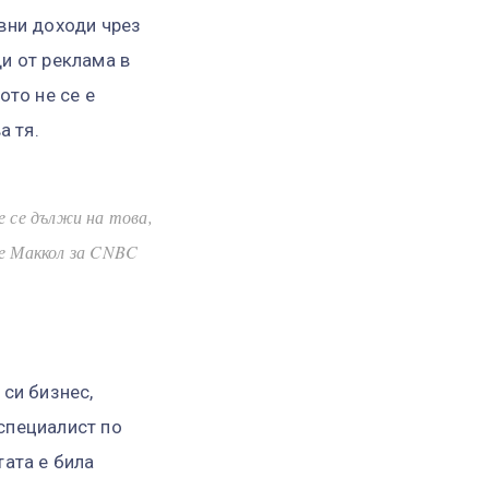
вни доходи чрез
и от реклама в
ото не се е
а тя.
е се дължи на това,
ше Маккол за CNBC
си бизнес,
специалист по
тата е била