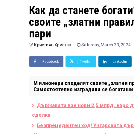
Как да станете богат
своите „златни прави
пари
Кристиян Христов
Saturday, March 23, 2024
Facebook
Twitter
Linkedin
М илионери споделят своите „златни пр
Самостоятелно изградили се богаташи 
Държавата взе нови 2,5 млрд. евро 
сделка
Безпрецедентен ход! Унгарската дър