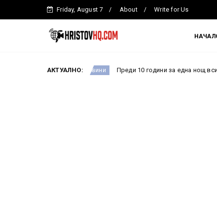
Friday, August 7
About
Write for Us
НАЧАЛ
ремова
АКТУАЛНО:
Преди 10 години за една нощ всичко се проме
Новини