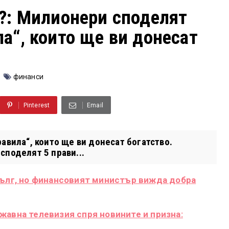
и?: Милионери споделят
ла“, които ще ви донесат
финанси
Pinterest
Email
авила“, които ще ви донесат богатство.
споделят 5 прави...
дълг, но финансовият министър вижда добра
жавна телевизия спря новините и призна: